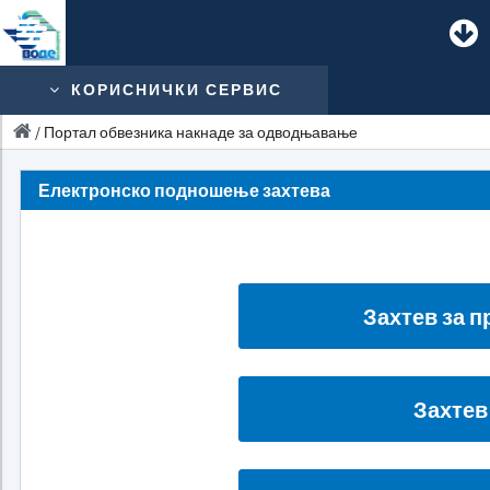
КОРИСНИЧКИ СЕРВИС
/
Портал обвезника накнаде за одводњавање
Електронско подношење захтева
Захтев за 
Захтев