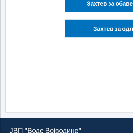
Захтев за обав
Захтев за од
ЈВП "Воде Војводине"